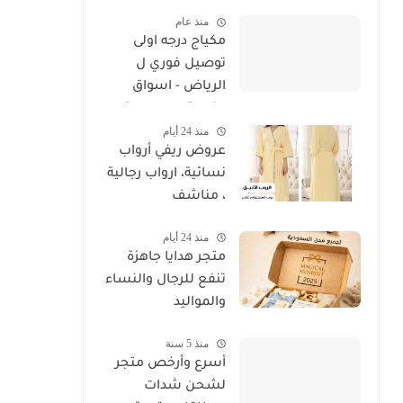
4 شركات - خصم
منذ عام
وحسم
مكياج درجه اولى
توصيل فوري ل
الرياض - اسواق
التجارة السعودية
منذ 24 أيام
عروض ريفي أرواب
نسائية، ارواب رجالية
، مناشف
منذ 24 أيام
متجر هدايا جاهزة
تنفع للرجال والنساء
والمواليد
منذ 5 سنة
أسرع وأرخص متجر
لشحن شدات