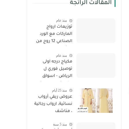
المقالات الرائجة
منذ عام
توزيعات ارواج
الماركات مع الورد
الصناعي 12 روج من
4 شركات - خصم
منذ عام
وحسم
مكياج درجه اولى
توصيل فوري ل
الرياض - اسواق
التجارة السعودية
منذ 25 أيام
عروض ريفي أرواب
نسائية، ارواب رجالية
، مناشف
منذ 5 سنة