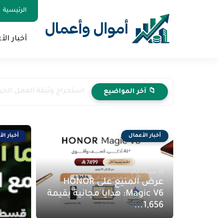
الرئيسية
أخبار الأ
استخراج وثيقة العمل الح
📁 آخر المواضيع
أخبار الأعمال
أخبار ال
منذ 25 أيام
عرض المنيع على HONOR
Magic V6: هدايا مجانية بقيمة
1,656...