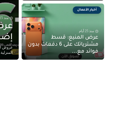
أخبار الأعمال
منذ 25 أيام
عرض
منذ 25 أيام
إضافي 10% وت
عرض المنيع: قسط
مشترياتك على 6 دفعات بدون
فوائد مع...
المنزلية 