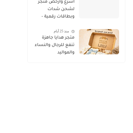
أسرع وأرخص متجر
لشحن شدات
وبطاقات رقمية -
اسواق التجارة
منذ 25 أيام
السعودية
متجر هدايا جاهزة
تنفع للرجال والنساء
والمواليد