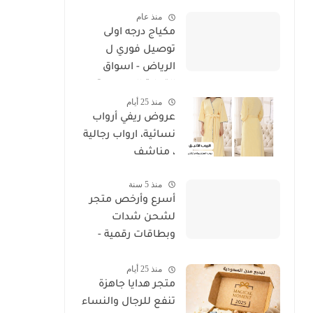
4 شركات - خصم
منذ عام
وحسم
مكياج درجه اولى
توصيل فوري ل
الرياض - اسواق
التجارة السعودية
منذ 25 أيام
عروض ريفي أرواب
نسائية، ارواب رجالية
، مناشف
منذ 5 سنة
أسرع وأرخص متجر
لشحن شدات
وبطاقات رقمية -
اسواق التجارة
منذ 25 أيام
السعودية
متجر هدايا جاهزة
تنفع للرجال والنساء