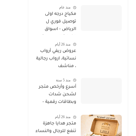
4 شركات - خصم
منذ عام
وحسم
مكياج درجه اولى
توصيل فوري ل
الرياض - اسواق
التجارة السعودية
منذ 26 أيام
عروض ريفي أرواب
نسائية، ارواب رجالية
، مناشف
منذ 5 سنة
أسرع وأرخص متجر
لشحن شدات
وبطاقات رقمية -
اسواق التجارة
منذ 26 أيام
السعودية
متجر هدايا جاهزة
تنفع للرجال والنساء